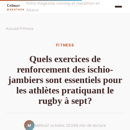
Votre magazine running et marathon en
Alsace
Accueil
›
Fitness
FITNESS
Quels exercices de
renforcement des ischio-
jambiers sont essentiels pour
les athlètes pratiquant le
rugby à sept?
Mélina
2 octobre 2024
6 min de lecture
M