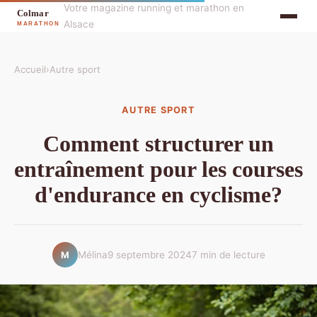
Votre magazine running et marathon en
Alsace
Accueil
›
Autre sport
AUTRE SPORT
Comment structurer un
entraînement pour les courses
d'endurance en cyclisme?
Mélina
9 septembre 2024
7 min de lecture
M