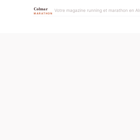
Votre magazine running et marathon en A