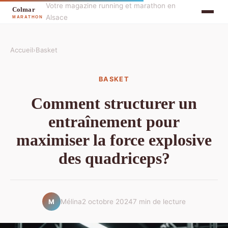
Votre magazine running et marathon en
Alsace
Accueil
›
Basket
BASKET
Comment structurer un
entraînement pour
maximiser la force explosive
des quadriceps?
Mélina
2 octobre 2024
7 min de lecture
M