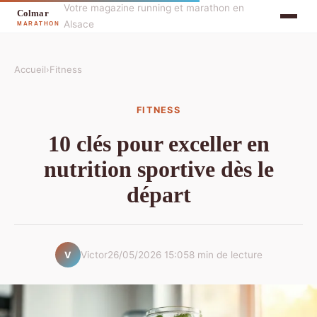
Votre magazine running et marathon en
Alsace
Accueil
›
Fitness
FITNESS
10 clés pour exceller en
nutrition sportive dès le
départ
Victor
26/05/2026 15:05
8 min de lecture
V