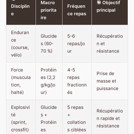
Macro
🎯 Objectif
Disciplin
Fréquen
priorita
principal
e
ce repas
ire
Enduran
Glucide
5-6
Récupératio
ce
s (60-
repas/jo
n et
(course,
70 %)
ur
résistance
vélo)
Force
Protéin
4-5
Prise de
(muscula
es (2,2
repas
masse et
tion,
g/kg/jo
fractionn
puissance
halté)
ur)
és
Explosivi
Glucide
5 repas
Récupératio
té
s +
+
n rapide et
(sprint,
Protéin
collation
résistance
crossfit)
es
s ciblées