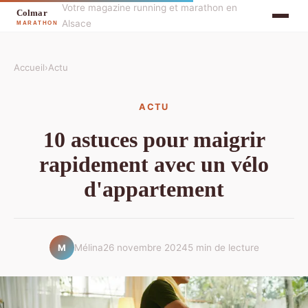
Votre magazine running et marathon en
Alsace
Accueil
›
Actu
ACTU
10 astuces pour maigrir
rapidement avec un vélo
d'appartement
Mélina
26 novembre 2024
5 min de lecture
M