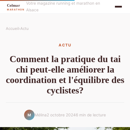
Votre magazine running et marathon en
Alsace
Accueil
›
Actu
ACTU
Comment la pratique du tai
chi peut-elle améliorer la
coordination et l'équilibre des
cyclistes?
Mélina
2 octobre 2024
6 min de lecture
M