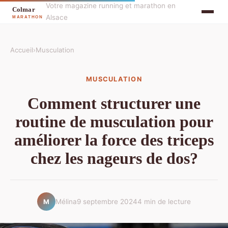
Votre magazine running et marathon en
Alsace
Accueil
›
Musculation
MUSCULATION
Comment structurer une
routine de musculation pour
améliorer la force des triceps
chez les nageurs de dos?
Mélina
9 septembre 2024
4 min de lecture
M