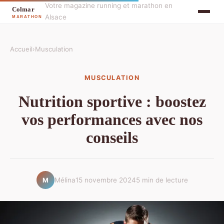
Votre magazine running et marathon en
Alsace
Accueil
›
Musculation
MUSCULATION
Nutrition sportive : boostez
vos performances avec nos
conseils
Mélina
15 novembre 2024
5 min de lecture
M